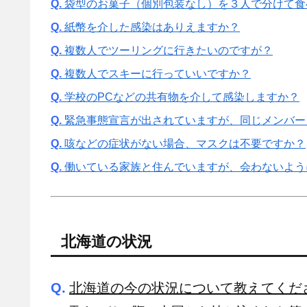
Q.
袋型のお菓子（個別包装なし）を３人で分けて食
Q.
紙幣を介した感染はありえますか？
Q.
複数人でツーリングに行きたいのですが？
Q.
複数人でスキーに行っていいですか？
Q.
学校のPCなどの共有物を介して感染しますか？
Q.
緊急事態宣言が出されていますが、同じメンバー
Q.
咳などの症状がない場合、マスクは不要ですか？
Q.
働いている家族と住んでいますが、会わないよう
北海道の状況
Q.
北海道の今の状況について教えてくだ